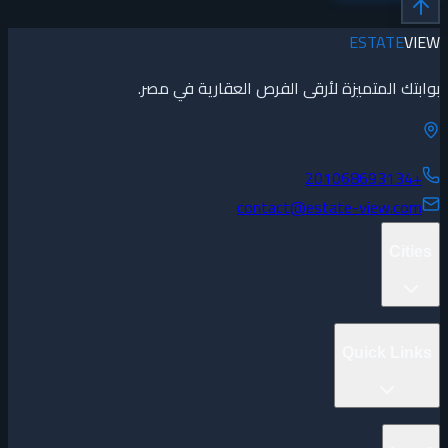
ESTATE
VIEW
بوابتك المتميزة لأرقى الفرص العقارية في مصر.
+201068693134
contact@estate-view.com
Cities
New Capital
Quick Links
New Cairo
6th of October
North Coast
Projects