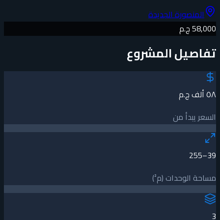
المنصورة الجديدة
58,000 ج.م
تفاصيل المشروع
٥٨ ألف ج.م
السعر يبدأ من
39–255
مساحة الوحدات (م²)
3