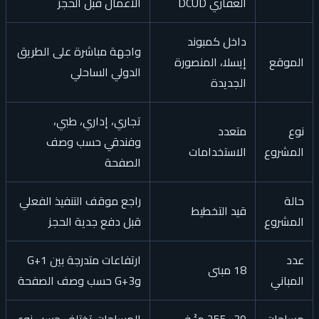
العقاري DCUD
الأعمال قبل الحجز
داخل كمبوند
واجهة مباشرة على الطريق
الموقع
إيسلا، المنصورة
الدولي الساحلي
الجديدة
تجاري، إداري، طبي،
نوع
متعدد
وفندقي حسب وصف
المشروع
الاستخدامات
الصفحة
حالة
راجع موقف التنفيذ الفعلي
قيد التخطيط
المشروع
قبل دفع جدية الحجز
عدد
ارتفاعات متدرجة بين G+1
18 مبنى
المباني
وG+3 حسب وصف الصفحة
مساحات
39–255 م² في
المساحات تختلف حسب نوع