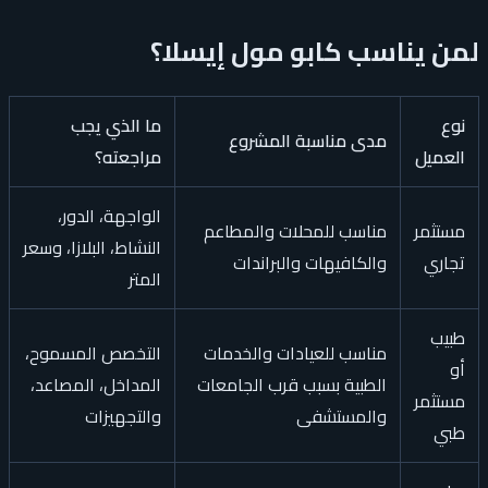
لمن يناسب كابو مول إيسلا؟
نوع
ما الذي يجب
مدى مناسبة المشروع
العميل
مراجعته؟
الواجهة، الدور،
مستثمر
مناسب للمحلات والمطاعم
النشاط، البلازا، وسعر
تجاري
والكافيهات والبراندات
المتر
طبيب
مناسب للعيادات والخدمات
التخصص المسموح،
أو
الطبية بسبب قرب الجامعات
المداخل، المصاعد،
مستثمر
والمستشفى
والتجهيزات
طبي