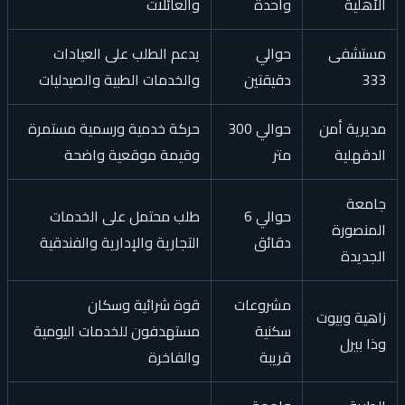
الأهلية
واحدة
والعائلات
مستشفى
حوالي
يدعم الطلب على العيادات
333
دقيقتين
والخدمات الطبية والصيدليات
مديرية أمن
حوالي 300
حركة خدمية ورسمية مستمرة
الدقهلية
متر
وقيمة موقعية واضحة
جامعة
حوالي 6
طلب محتمل على الخدمات
المنصورة
دقائق
التجارية والإدارية والفندقية
الجديدة
مشروعات
قوة شرائية وسكان
زاهية وبيوت
سكنية
مستهدفون للخدمات اليومية
وذا بيرل
قريبة
والفاخرة