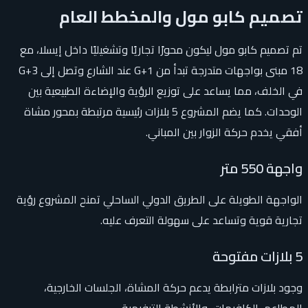
تصميم كابو مول والمخطط العام
تم تصميم كابو مول ليكون محورًا تجاريًا وتشغيليًا داخل إيسلا، مع
18 مبنى بواجهات متدرجة تبدأ من G+1 عند الشارع وتصل إلى G+3
في الخلف، مما يساعد على توزيع الرؤية والإضاءة الطبيعية بين
الوحدات. كما يضم المشروع 5 بلازات رئيسية مرتبطة بمحور مشاة
أفقي يخدم حركة الزوار بين المباني.
واجهة 550 متر
الواجهة الطويلة على الطريق الدولي الساحلي تمنح المشروع رؤية
تجارية قوية وتساعد على سهولة التعرف عليه.
5 بلازات مفتوحة
وجود بلازات مترابطة يدعم حركة المشاة، الجلسات الخارجية،
المطاعم، الكافيهات، والأنشطة الترفيهية.