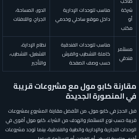
صاحب
شركة
مناسب للوحدات الإدارية
الدور، المساحة،
أو
داخل موقع ساحلي وخدمي
الجراج، واللافتات
مكتب
مناسب للوحدات الفندقية
نظام الإدارة،
مستثمر
كاملة التشطيب والفرش
التشغيل، التشطيب،
فندقي
حسب وصف الصفحة
والتأجير
مقارنة كابو مول مع مشروعات قريبة
في المنصورة الجديدة
قبل الحجز في كابو مول، من الأفضل مقارنة المشروع بمشروعات
قريبة حسب نوع الاستثمار والهدف من الشراء. كابو مول أقوى في
الوحدات التجارية والإدارية والطبية والفندقية، بينما توجد مشروعات
أخرى مناسبة للسكن أو الفيلات أو الاستثمار الساحلي.