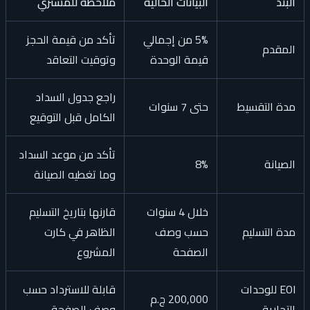
البند
البيانات الحالية
ملاحظة للمشتري
5% من إجمالي
تأكد من قيمة الحجز
المقدم
قيمة الوحدة
وتوقيت التعاقد
راجع جدول السداد
مدة التقسيط
حتى 7 سنوات
الكامل قبل التوقيع
تأكد من موعد السداد
الصيانة
8%
وما تغطيه الصيانة
خلال 4 سنوات
قارنها بتاريخ التسليم
مدة التسليم
حسب وصف
الظاهر في كارت
الصفحة
المشروع
EOI للوحدات
قابلة للاسترداد حسب
200,000 ج.م
التجارية
وصف الصفحة