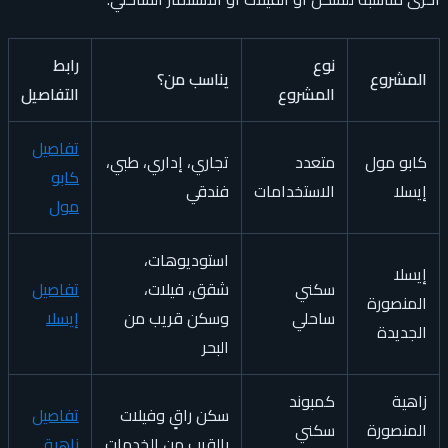
نوع
رابط
المشروع
يناسب من؟
المشروع
التفاصيل
تفاصيل
كابو مول
متعدد
تجاري، إداري، طبي،
كابو
إيسلا
الاستخدامات
فندقي
مول
استوديوهات،
إيسلا
سكني
شقق، فيلات،
تفاصيل
المنصورة
ساحلي
وسكن قريب من
إيسلا
الجديدة
البحر
زاهية
كمبوند
سكن راقٍ وفيلات
تفاصيل
المنصورة
سكني
بالقرب من الخدمات
زاهية