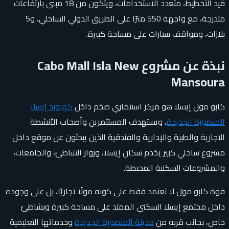
قيد التخطيط، متعدد الاستخدامات، ويتكون من 18 مبنى بارتفاعات
متدرجة، مع واجهة 550 مترًا على الطريق الدولي الساحلي، و5
بلازات، ومواقف سيارات على مساحة كبيرة.
نبذة عن مشروع Cabo Mall Isla New
Mansoura
كابو مول إيسلا هو مركز استثماري ضخم داخل
كمبوند إيسلا
المنصورة الجديدة
، ويستهدف المستثمرين وأصحاب الأنشطة
التجارية والطبية والإدارية والفندقية الذين يبحثون عن موقع داخل
مشروع ساحلي كبير يخدم سكان إيسلا، وزوار الشاطئ، والجامعات،
والمشروعات السكنية المحيطة.
قوة كابو مول لا تعتمد فقط على كونه مولًا تجاريًا، بل على وجوده
داخل مجتمع إيسلا السكني الممتد على مساحة كبيرة وبشاطئ
خاص، بجانب قربه من
مدينة المنصورة الجديدة
وخدماتها التعليمية