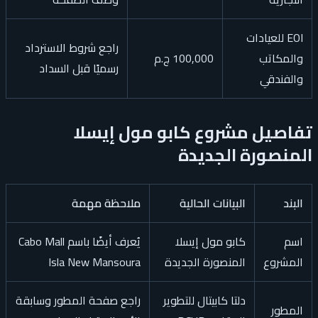
EOI للعيادات
راجع شروط الاسترداد
والمكاتب
100,000 ج.م
رسميًا قبل السداد
والفندقي
تفاصيل مشروع كابو مول إيسلا
المنصورة الجديدة
البند
البيانات الحالية
ملاحظة مهمة
اسم
كابو مول إيسلا
يُعرف أيضًا باسم Cabo Mall
المشروع
المنصورة الجديدة
Isla New Mansoura
دلتا كابيتال للتطوير
راجع صفحة المطور وسابقة
المطور