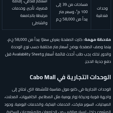
استثمار فندقي، إقامة
مساحات من 39 إلى
وحدات
قصيرة، تأجير، وخدمات
100 م²، وسعر متر
فندقية
مرتبطة بالجامعة
يبدأ من 58,000 ج.م
والشاطئ
ملاحظة مهمة:
كارت الصفحة يعرض سعرًا يبدأ من 58,000 ج.م،
بينما وصف الصفحة يوضح أسعار متر مختلفة حسب نوع الوحدة
والدور. لذلك يجب طلب أحدث قائمة أسعار وAvailability Sheet قبل
دفع جدية الحجز.
الوحدات التجارية في Cabo Mall
الوحدات التجارية في كابو مول مناسبة للأنشطة التي تحتاج إلى
واجهة قوية وحركة زوار يومية مثل المطاعم، الكافيهات، المحلات،
الصيدليات، السوبر ماركت، الخدمات البنكية، والخدمات اليومية. وجود
المشروع داخل إيسلا وبالقرب من الجامعات والمشروعات السكنية