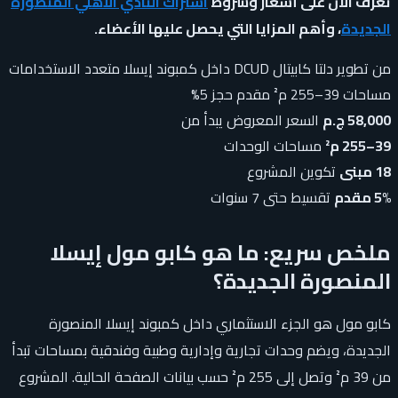
تعرف الآن على أسعار وشروط
اشتراك النادي الأهلي المنصورة
الجديدة
، وأهم المزايا التي يحصل عليها الأعضاء.
من تطوير دلتا كابيتال DCUD
داخل كمبوند إيسلا
متعدد الاستخدامات
مساحات 39–255 م²
مقدم حجز 5%
58,000 ج.م
السعر المعروض يبدأ من
39–255 م²
مساحات الوحدات
18 مبنى
تكوين المشروع
5% مقدم
تقسيط حتى 7 سنوات
ملخص سريع: ما هو كابو مول إيسلا
المنصورة الجديدة؟
كابو مول هو الجزء الاستثماري داخل كمبوند إيسلا المنصورة
الجديدة، ويضم وحدات تجارية وإدارية وطبية وفندقية بمساحات تبدأ
من 39 م² وتصل إلى 255 م² حسب بيانات الصفحة الحالية. المشروع