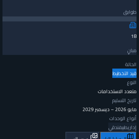
طوابق
18
مبانٍ
الحالة
قيد التخطيط
النوع
متعدد الاستخدامات
تاريخ التسليم
مايو 2026 – ديسمبر 2029
أنواع الوحدات
إداري
طبي
فندقي
المخطط العام
معرض الصور