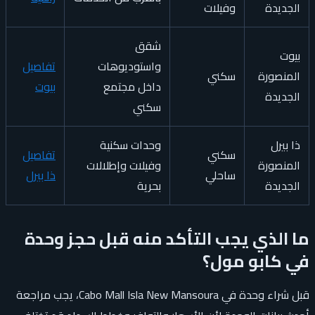
الجديدة
وفيلات
شقق
بيوت
واستوديوهات
تفاصيل
المنصورة
سكني
داخل مجتمع
بيوت
الجديدة
سكني
ذا بيرل
وحدات سكنية
سكني
تفاصيل
المنصورة
وفيلات وإطلالات
ساحلي
ذا بيرل
الجديدة
بحرية
ما الذي يجب التأكد منه قبل حجز وحدة
في كابو مول؟
قبل شراء وحدة في Cabo Mall Isla New Mansoura، يجب مراجعة