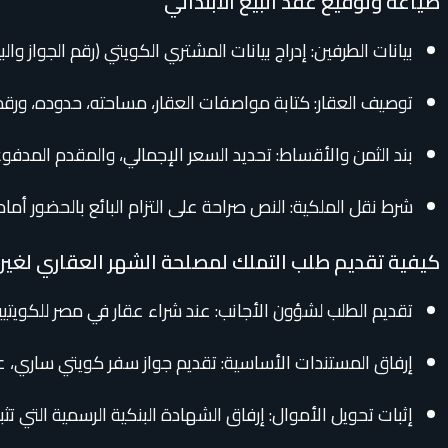
صياغة وتوقيع عقد البيع الابتدائي
بيانات الطرفين: إدراج بيانات المشتري الكويتي (رقم الجواز والب
توصيف العقار: كتابة مواصفات العقار، مساحته، حدوده، ورقم 
بند الثمن والأقساط: تحديد السعر الإجمالي، والمقدم المدفو
شرط نقل الملكية: النص صراحة على التزام البائع بالحضور أما
كيفية تقديم طلب التملك لمصلحة الشهر العقاري لغير 
تقديم الطلب لشؤون الأجانب: عند شراء عقار في مصر للكويتيي
إرفاق المستندات الأساسية: تقديم جواز سفر كويتي ساري، عقو
إثبات تحويل الأموال: إرفاق الشهادة البنكية الرسمية التي تث