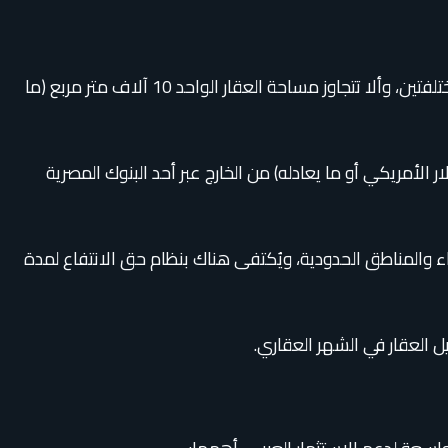
الحد الأقصى للملكية: يُسمح للمواطن الكويتي بامتلاك عقارين كحد أقصى في جميع أنحاء مصر، بشرط أن يكونا في مدينتين مختلفتين، وألا تتجاوز مساحة العقار الواحد 10 آلاف متر مربع (ما
 الأمريكي أو ما يعادله) من الخارج عبر أحد البنوك المصرية
اء والمناطق الحدودية، ويُكتفى هناك بنظام حق الانتفاع لمدة