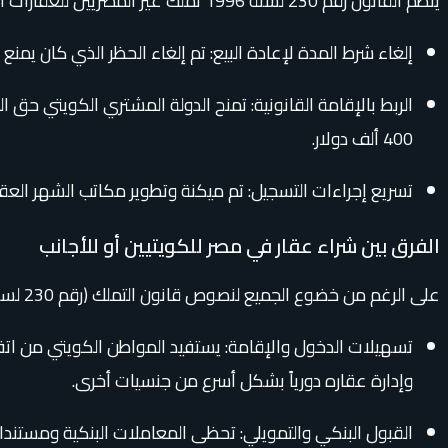
يُنظم القانون رقم 230 لسنة 1996 تملك غير المصريين للعقارات المبنية والأراضي الفضاء، وقد شهدت نصوصه تسهيلات حكومية واسعة لدعم الاستثمار العربي، أهمها:
إلغاء شرط المدة لإعادة البيع: تم إلغاء الحظر الذي كان يمنع الأجنبي من إعادة بيع عقاره قبل مرور 5 سنوا
400 ألف دولار.
تسريع إجراءات التسجيل: تم ميكنة وتطوير مكاتب الشهر العقاري لإنهاء إجراءات تسجيل العقار
الفرق بين شراء عقار في مصر للكويتيين أو للأجانب
على الرغم من خضوع الجميع لنصوص قانون التملك (رقم 230 لسنة 1996)، إلا أن المواطن الكويتي يتمتع بمزايا عملية إضافية:
تسهيلات الدخول والإقامة: يستفيد المواطن الكويتي من اتف
وإدارة عقاره دورياً بشكل أسرع من جنسيات أخرى.
القبول البنكي والتمويلي: تحظى المعاملات البنكية ومستندات