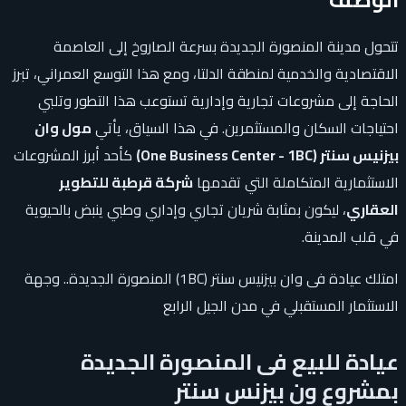
تتحول مدينة المنصورة الجديدة بسرعة الصاروخ إلى العاصمة
الاقتصادية والخدمية لمنطقة الدلتا، ومع هذا التوسع العمراني، تبرز
الحاجة إلى مشروعات تجارية وإدارية تستوعب هذا التطور وتلبي
احتياجات السكان والمستثمرين. في هذا السياق، يأتي
مول وان
بيزنيس سنتر (One Business Center - 1BC)
كأحد أبرز المشروعات
الاستثمارية المتكاملة التي تقدمها
شركة قرطبة للتطوير
العقاري
، ليكون بمثابة شريان تجاري وإداري وطبي ينبض بالحيوية
في قلب المدينة.
امتلك عيادة فى وان بيزنيس سنتر (1BC) المنصورة الجديدة.. وجهة
الاستثمار المستقبلي في مدن الجيل الرابع
عيادة للبيع فى المنصورة الجديدة
بمشروع ون بيزنس سنتر