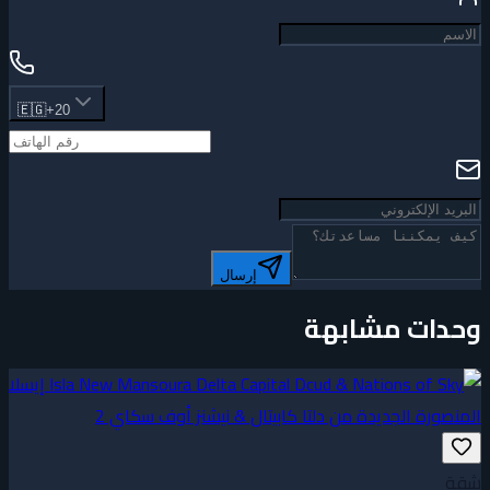
🇪🇬
+20
إرسال
وحدات مشابهة
شقة