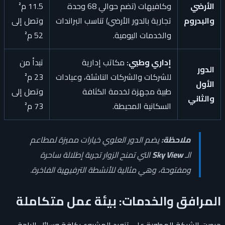
الأرضي
وكافيهات (تضم حوالي 68 وحدة
11.5 م²
والبدروم
تجارية بالدور الأرضي) تناسب البراندات
وتصل إلى
والخدمات اليومية.
52 م²
إداري وطبي:
مكاتب إدارية
تبدأ من
الدور
للشركات والشركات الناشئة، وعيادات
23 م²
الأول
طبية مجهزة لخدمة الكثافة
وتصل إلى
والثاني
السكانية المحيطة.
73 م²
ملاحظة:
يضم الدور العلوي خيارات مميزة لمطاعم
الـ
Sky View
التي تمنح الزوار تجربة إطلالة ساحرة
ومفتوحة، وهي مثالية للأنشطة الترفيهية الفاخرة.
المرافق والخدمات: بيئة عمل متكاملة
حرصت الشركة المطورة على تزويد المشروع بكافة وسائل الراحة