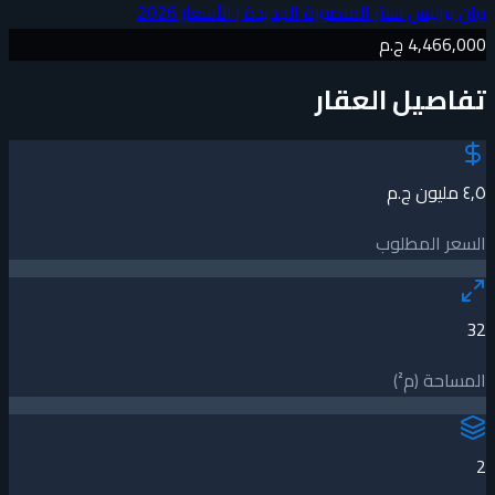
وان بيزنيس سنتر المنصورة الجديدة | الأسعار 2026
4,466,000 ج.م
تفاصيل العقار
٤٫٥ مليون ج.م
السعر المطلوب
32
المساحة (م²)
2