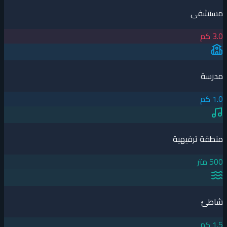
مستشفى
3.0 كم
مدرسة
1.0 كم
منطقة ترفيهية
500 متر
شاطئ
1.5 كم