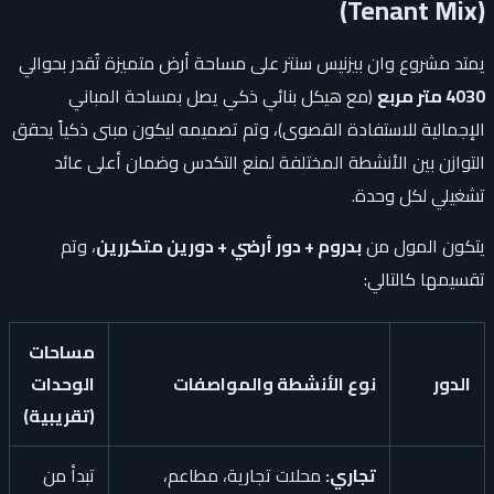
(Tenant Mix)
يمتد مشروع وان بيزنيس سنتر على مساحة أرض متميزة تُقدر بحوالي
4030 متر مربع
(مع هيكل بنائي ذكي يصل بمساحة المباني
الإجمالية للاستفادة القصوى)، وتم تصميمه ليكون مبنى ذكياً يحقق
التوازن بين الأنشطة المختلفة لمنع التكدس وضمان أعلى عائد
تشغيلي لكل وحدة.
يتكون المول من
بدروم + دور أرضي + دورين متكررين
، وتم
تقسيمها كالتالي:
مساحات
الدور
نوع الأنشطة والمواصفات
الوحدات
(تقريبية)
تجاري:
محلات تجارية، مطاعم،
تبدأ من