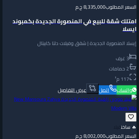
السعر المطلوب
8,335,000 ج.م
امتلك شقة للبيع في المنصورة الجديدة بكمبوند
ايسلا
إيسلا المنصورة الجديدة | شقق وفيلات دلتا كابيتال
3
غرف
2
حمامات
117
م²
واتساب
اتصل
عرض التفاصيل
🔥
ساخن
فيلا
السعر المطلوب
8,002,000 ج.م