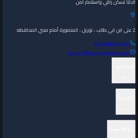
الدلتا لسكن راقي واستثمار أمن
2 على ابن ابي طالب ، توريل ، المنصورة أمام مبني المحافظه
+201068693134
contact@new-mansoura.com
استكشف
المشاريع
الشركة
العقارات
المطورين
المناطق
المدونة
بحث عام
روابط مهمة
الوظائف