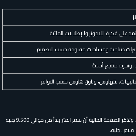
ز
مد على فكرة اللاجونز والإطلالات المائية
حيرات صناعية ومساحات مفتوحة حسب التصميم
وتجربة منتجع أحدث
ليهات، بنتهاوس، وتاون هاوس حسب التوافر
تختلف أسعار مارينا دلتا حسب نوع الوحدة، المساحة، الإطلالة، القرب من البحر أو حمام السباحة، الدور، حالة التسليم، ومرحلة المشروع. وتذكر الصفحة الحالية أن سعر المتر يبدأ من حوالي 9,500 جنيه