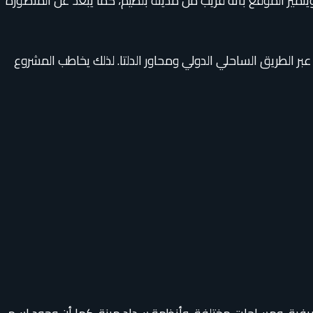
لدلتا والمدن الساحلية القريبة. ويتميز الموقع بأنه قريب من مدينة بلطيم، كما يبعد عن المنصورة
بر الطريق الساحلي الدولي ومحاور الدلتا. لذلك يخاطب المشروع