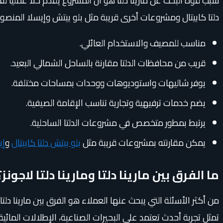
سبب قوة البحث عن مارينا دلتا هو أن المشروع يقدم حلًا عمليًا
دلتا كابيتال ومشروعات أخرى قريبة مثل بلو بيتش وإيسلا المنص
مناسب للمصيف والاستخدام العائلي.
قريب من محافظات الدلتا مقارنة بالساحل الشمالي البعيد.
يوفر شاليهات واستوديوهات ووحدات بمساحات مختلفة.
يضم خدمات ترفيهية وتجارية تناسب الإقامة الصيفية.
يرتبط بمطور متخصص في مشروعات الدلتا الساحلية.
يمكن مقارنته بمشروعات قريبة مثل
بلو بيتش دلتا كابيتال
و
إي
ما الفرق بين مارينا دلتا ومارينا دلتا لاجونز؟
من أكثر الأسئلة التي يبحث عنها العملاء هو الفرق بين مارينا دلتا 
تمثل تجربة أحدث تعتمد على البحيرات الصناعية، الإطلالات المائية