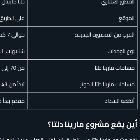
المطور العقاري
دلتا كابيتال ل
الموقع
على الطريق الساحلي ا
القرب من المنصورة الجديدة
حوالي 7 كم تقريبًا حسب بيانات الصفحة الحالية
نوع الوحدات
شاليهات، ا
مساحات مارينا دلتا
من 70 إلى 125 م² تقريبًا حسب الصفحة الحالية
مساحات مارينا دلتا لاجونز
تبدأ من 43 م² تقريبًا للاستوديوهات، وتصل بعض الوحدات إلى 165 م² حسب النوع
أنظمة السداد
مقدم يبدأ من 10% وتقسيط حتى 7 سنوات حسب بيانات ا
أين يقع مشروع مارينا دلتا؟