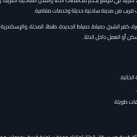
يقع مشروع مارينا دلتا على الطريق الساحلي الدولي عند الكيلو 21 تقريبًا، في موقع يخدم محافظات ا
 كفر الشيخ، دمياط، دمياط الجديدة، طنطا، المحلة، والإسكندرية ع
ن أو العمل داخل الدلتا.
افات طويلة.