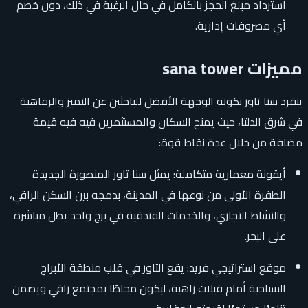
استرداد مبلغ الحجز بالكامل في حال الرغبة في ذلك، دون خصم
أي مصروفات إدارية.
مميزات sana tower
ينفرد سنا تاور بكونه الوجهة الأفضل للباحثين عن التميز والرفاهية
في شرق الدلتا، حيث يمنح السكان والمستثمرين فيه فيه قيمة
مضافة من خلال عدة نقاط قوة:
أيقونة معمارية متكاملة: يمثل سنا تاور المنصورة الجديدة
الطفرة الأولى من نوعها في المدينة، بدمجه بين السكن الراقي،
والنشاط التجاري، والخدمات الفندقية في برج واحد يطل مباشرة
على البحر.
موقع استراتيجي فريد: يقع التاور في قلب منطقة الأبراج
السياحية أمام فيلات زاهية، ليكون محاطًا بمجتمع راقي ويضمن