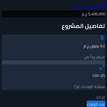
المنصورة الجديدة
5,400,000 ج.م
تفاصيل المشروع
٥٫٤ مليون ج.م
السعر يبدأ من
25–120
مساحة الوحدات (م²)
الحالة
تحت الإنشاء