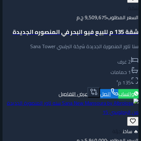
شقة
السعر المطلوب
9,509,675 ج.م
شقة 135 م للبيع فيو البحر في المنصوره الجديدة
سنا تاور المنصورة الجديدة شركة البرلسي Sana Tower
2
غرف
1
حمامات
135
م²
واتساب
اتصل
عرض التفاصيل
🔥
ساخن
تجزئة
السعر المطلوب
5,940,000 ج.م