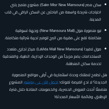
سكن مصر (Sakn Misr New Mansoura): مشروع متميز يلبي
احتياجات شريحة واسعة من الباحثين عن السكن الراقي في قلب
المدينة.
نيو منصورة مول (New Mansoura Mall): وجهة تسوقية
متكاملة تقع على مقربة من البرج لتوفير تجربة شرائية متكاملة.
مول لافيدا (LaVida Mall New Mansoura): مركز تجاري متعدد
الاستخدامات يضم مزيجاً من الوحدات الإدارية، الطبية، والفندقية
لخدمة سكان المنطقة.
هل تطمح لامتلاك وحدة استثمارية في أرقى مواقع المنصورة
الجديدة؟ لا تدع الفرصة تفوتك؛
احصل الآن عى بروشور
المشروع
متضمنًا أحدث العروض الحصرية، والخصومات المتاحة خلال فترة
الإطلاق، وقائمة الأسعار المحدثة!