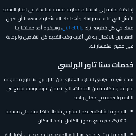
إذا كنت بحاجة إلى استشارة عقارية دقيقة تساعدك في اختيار الوحدة
الأمثل التي تناسب ميزانيتك وأهدافك الاستثمارية، يسعدنا أن نكون
معك في كل خطوة؛ اترك
بياناتك الآن
، وسيقوم أحد مستشارينا
العقاررين بالاتصال بك في أقرب وقت لتقديم كل التفاصيل والإجابة
على جميع استفساراتك.
خدمات سنا تاور البرلسي
تقدم شركة البرلسي للتطوير العقاري من خلال برج سنا تاور مجموعة
متنوعة ومتكاملة من الخدمات، التي تضمن تجربة يومية تجمع بين
الراحة والترفيه في مكان واحد:
الواجهة الشاطئية: يضم المشروع شاطئًا خاصًا يمتد على مساحة
25,000 متر مربع، مجهز بالكامل لراحة السكان.
الترفيه المائي: يحتوي سنا تاور المنصورة الجديدة على أكوا بارك