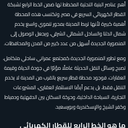
أهم عناصر البنية التحتية المخطط لها ضمن الخط الرابع لشبكة
القطار الكهربائي السريع في مصر. وتكتسب هذه المحطة
أهمية كبيرة لأنها تربط المدينة بمحور تنموي واسع يخدم
شمال الدلتا والساحل الشمالي الشرقي، ويجعل الوصول إلى
المنصورة الجديدة أسهل من عدد كبير من المدن والمحافظات.
ومع تطور المنصورة الجديدة كمجتمع عمراني ساحلي متكامل،
تصبح وسائل النقل الحديثة عاملًا مؤثرًا في جودة الحياة وقيمة
العقارات. فوجود محطة قطار سريع بالقرب من المدينة لا يخدم
التنقل فقط، بل يدعم أيضًا الاستثمار العقاري، المشروعات
التجارية، السياحة الداخلية، وحركة السكان بين الدقهلية ودمياط
وكفر الشيخ والإسكندرية وبورسعيد.
ما هو الخط الرابع للقطار الكهربائي