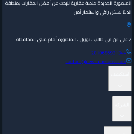
المنصورة الجديدة منصة عقارية للبحث عن أفضل العقارات بمنطقة
الدلتا لسكن راقي واستثمار أمن
2 على ابن ابي طالب ، توريل ، المنصورة أمام مبني المحافظه
+201068693134
contact@new-mansoura.com
استكشف
المشاريع
الشركة
العقارات
المطورين
المناطق
المدونة