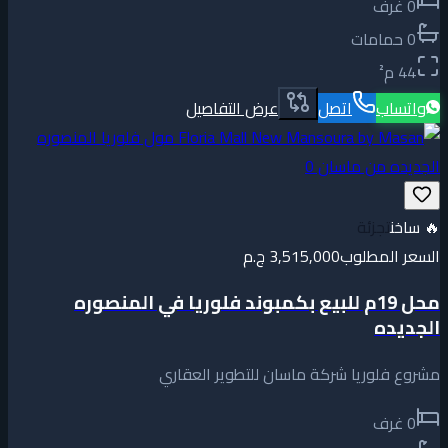
0
غرف
0
حمامات
44
م²
واتساب
اتصل
عرض التفاصيل
🔥
ساخن
تجزئة
السعر المطلوب
3,515,000 ج.م
محل 19م للبيع بكمبوند فلوريا في المنصوره
الجديده
مشروع فلوريا شركة ماسان للتطوير العقاري
0
غرف