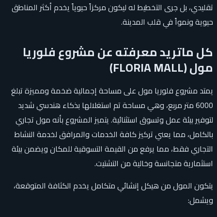
تقليدي، بل جرى التخطيط له ليكون مركزاً حيوياً يخدم أكثر المناطق
حيوية ونمواً في قلب المدينة.
كل ماتريد معرفته عن مشروع فلوريا
مول (FLORIA MALL)
يمتد مشروع فلوريا مول على مساحة إجمالية ضخمة ومميزة تبلغ
6000 متر مربع، وهي مساحة تم استغلالها بذكاء هندسي شديد
لتوفير بيئة عمل وتسوق استثنائية. يتميز المشروع بأنه مول تجاري
بالكامل، مما يعني تركيز كافة الخدمات والمرافق لخدمة النشاط
التجاري فقط، مما يرفع من القيمة التسوقية للمكان ويضمن بيئة
استثمارية متجانسة وخالية من التشتيت.
يتكون المول من هيكل إنشائي متكامل يخدم الكثافة المتوقعة،
ويشمل: