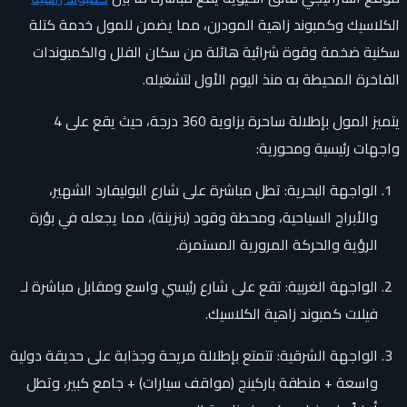
الكلاسيك وكمبوند زاهية المودرن، مما يضمن للمول خدمة كتلة
سكنية ضخمة وقوة شرائية هائلة من سكان الفلل والكمبوندات
الفاخرة المحيطة به منذ اليوم الأول لتشغيله.
يتميز المول بإطلالة ساحرة بزاوية 360 درجة، حيث يقع على 4
واجهات رئيسية ومحورية:
الواجهة البحرية: تطل مباشرة على شارع البوليفارد الشهير،
والأبراج السياحية، ومحطة وقود (بنزينة)، مما يجعله في بؤرة
الرؤية والحركة المرورية المستمرة.
الواجهة الغربية: تقع على شارع رئيسي واسع ومقابل مباشرة لـ
فيلات كمبوند زاهية الكلاسيك.
الواجهة الشرقية: تتمتع بإطلالة مريحة وجذابة على حديقة دولية
واسعة + منطقة باركينج (مواقف سيارات) + جامع كبير، وتطل