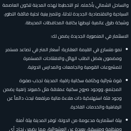
والساحل الشمالي بأكمله. تم التخطيط لهذه المدينة لتكون العاصمة
السياحية والاقتصادية الجديدة للدلتا، وتتميز ببنية تحتية فائقة التطور،
وشبكة طرق عالمية تربطها بكافة المحافظات المحيطة.
الاستثمار في المنصورة الجديدة يضمن لك:
نمو متسارع في القيمة العقارية: أسعار المتر في تصاعد مستمر
ومضمون بفضل الطلب الهائل والافتتاحات المستمرة
للمشروعات القومية والجامعات والمدارس الدولية.
قوة شرائية وكثافة سكانية راقية: المدينة تجذب صفوة
المجتمع، ووجود صروح سكنية عملاقة مثل كمبوند زاهية يضمن
وجود فئة استهلاكية ذات ملاءة مالية مرتفعة تبحث دائماً عن
الرفاهية والخدمات الفاخرة.
بيئة استثمارية مدعومة من الدولة: توفر المدينة بيئة آمنة
ومنظمة ومنسقة، بعيدة عن العشوائية، مما يضمن نجاح أي