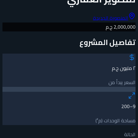
المنصورة الجديدة
2,000,000 ج.م
تفاصيل المشروع
٢ مليون ج.م
السعر يبدأ من
9–200
مساحة الوحدات (م²)
الحالة