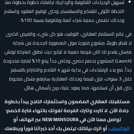
تسهيل الإجراءات القانونية والإدارية: نرافقك خطوة بخطوة منذ
اللحظة الأولى للتفكير والاستفسار، وحتى توقيع العقود واستلام
وحدتك، لضمان عملية شراء آمنة وقانونية بنسبة 100%.
في عالم الاستثمار العقاري، التوقيت هو كل شيء، والفرص الكبرى
لا تنتظر طويلاً. مشروع فلوريا مول المنصورة الجديدة من شركة
ماسان يقدم لك الآن فرصة ذهبية لا تتكرر؛ حيث تطلق الشركة لونش
(Launch) المشروع بخصم حصري وخاص جداً يبلغ 10% لفترة محدودة
جداً. مع بدء الإنشاءات في بداية شهر 4 القادم والالتزام بالتسليم
خلال 3 سنوات، فإن قيمة وحدتك العقارية سترتفع بشكل ملحوظ
حتى قبل أن تستلمها، مما يعود عليك بربح رأسمالي هائل.
مستقبلك العقاري المضمون واستثمارك الناجح يبدأ بخطوة
جادة الآن. لا تتردد وتترك الفرصة تفوتك بانتهاء فترة الخصم؛
تواصل معنا الآن في NEW MANSOURA عبر الهاتف أو
الواتساب،
أو اترك بياناتك ليتصل بك أحد خبرائنا فوراً ويطلعك