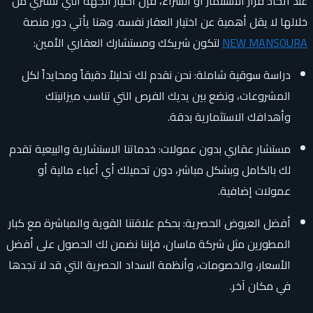
عند اتخاذ قرار الاستثمار أو الشراء، فإن اختيار الجهة التي تشتري من
خلالها لا يقل أهمية عن اختيار العقار نفسه. وهنا يأتي دور منصة
NEW MANSOURA
لتكون شريكك ومستشارك العقاري الأمين:
دراسة سوقية شاملة: نحن نقدم لك تحليلاً دقيقاً ومحايداً لكل
المشروعات، ونضع بين يديك الفرص التي تناسب ميزانيتك
وأهدافك الاستثمارية بدقة.
مستشار عقاري بدون عمولات: خدماتنا الاستشارية والبيعية تقدم
لك بالكامل وبشكل مباشر، دون تحميلك أي أعباء مالية أو
عمولات إضافية.
أفضل العروض الحصرية: بحكم علاقتنا القوية والمباشرة مع كبار
المطورين مثل شركة ماسان، فإننا نضمن لك الحصول على أفضل
الأسعار، والخصومات، وأنظمة السداد الحصرية التي قد لا تجدها
في مكان آخر.