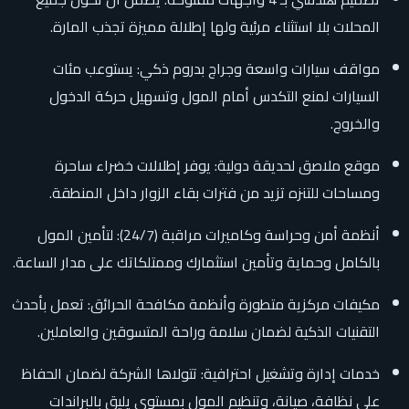
المحلات بلا استثناء مرئية ولها إطلالة مميزة تجذب المارة.
مواقف سيارات واسعة وجراج بدروم ذكي: يستوعب مئات
السيارات لمنع التكدس أمام المول وتسهيل حركة الدخول
والخروج.
موقع ملاصق لحديقة دولية: يوفر إطلالات خضراء ساحرة
ومساحات للتنزه تزيد من فترات بقاء الزوار داخل المنطقة.
أنظمة أمن وحراسة وكاميرات مراقبة (24/7): لتأمين المول
بالكامل وحماية وتأمين استثمارك وممتلكاتك على مدار الساعة.
مكيفات مركزية متطورة وأنظمة مكافحة الحرائق: تعمل بأحدث
التقنيات الذكية لضمان سلامة وراحة المتسوقين والعاملين.
خدمات إدارة وتشغيل احترافية: تتولاها الشركة لضمان الحفاظ
على نظافة، صيانة، وتنظيم المول بمستوى يليق بالبراندات