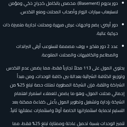
دور بدروم (Basement): مخصص بالكامل كجراج ذكي ومؤمن
لاستيعاب سيارات الزوار وأصحاب المحلات ومنع التكدس.
دور أرضي: يضم واجهات عرض مبهرة ومحلات تجارية متميزة ذات
حركية عالية.
عدد 2 دور متكرر + روف: مصممة لتستوعب أرقى البراندات
والمطاعم والكافيهات والمحلات المتنوعة.
يحتوي المول على 113 محلاً تجارياً فقط، مما يضمن عدم التكدس
وتوزيع الكثافة الشرائية بعدالة بين كافة الوحدات. ومن مبدأ
الشراكة والثقة، فإن الشركة المطورة تمتلك حصة تبلغ 25% من
إجمالي محلات المول، وهو ما يضمن للعملاء استمرار اهتمام
الشركة بإدارة وتشغيل وتطوير المول بأعلى كفاءة ممكنة بعد
التسليم لحماية استثماراتها الخاصة أولاً واستثمارات عملائها ثانياً.
تتميز الوحدات بنسبة تحميل عادلة وممتازة تبلغ 25% فقط، مما