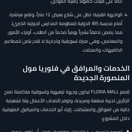
أيضاً على فيلات كمبوند زاهية المودرن.
الواجهة القبلية: تطل على شارع بعرض 12 متراً، وتقع مباشرة
أمام مدرسة IBS الدولية (منظومة المدارس الدولية الكبرى)،
مما يضمن تدفقاً بشرياً يومياً ضخماً من الطلاب، أولياء الأمور،
والمعلمين، وهي ميزة تسويقية وتجارية لا تقدر بثمن للمطاعم،
الكافيهات، والمحلات.
الخدمات والمرافق في فلوريا مول
المنصورة الجديدة
صُمم FLORIA MALL ليكون وجهة ترفيهية وتسوقية متكاملة تمنح
الزائرين تجربة ممتعة ومريحة، وتوفر لأصحاب الأعمال بيئة تشغيلية
خالية من العوائق والمشكلات. إليك أبرز الخدمات والمرافق المتوفرة
داخل المشروع:
تصميم هندسي بـ 4 واجهات مفتوحة: يضمن أن تكون جميع