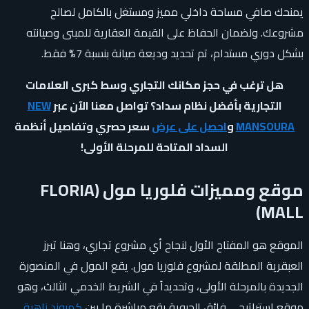
يمنحك صافي مساحة داخلي مميز ومستغل بالكامل لصالح
مشروعك. ولضمان الحفاظ على القيمة العقارية للمبنى وصيانته
بشكل دوري مستدام، تم تحديد وديعة صيانة بنسبة 7% فقط.
هل ترغب في حجز مكانك التجاري وسط كبرى العلامات
التجارية بأفضل نظام سداد؟ تواصل معنا الآن عبر
NEW
MANSOURA
و
احصل على عرض
سعر حصري وتفاصيل أنظمة
السداد المتاحة للمرحلة الأولى!
موقع ومميزات فلوريا مول (FLORIA
MALL)
الموقع هو المفتاح الأول لنجاح أي مشروع تجاري، وهنا تبرز
العبقرية المطلقة لمشروع فلوريا مول. يقع المول في المنصورة
الجديدة بالمرحلة الأولى، وتحديداً في الشريط الخدمي الثالث، وهو
موقع استراتيجي فائق الحيوية يقع مباشرة ما بين
كمبوند زاهية